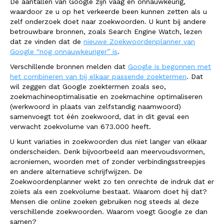
De aantallen van Google zijn vaag en onnauwkeurig,
waardoor ze u op het verkeerde been kunnen zetten als u
zelf onderzoek doet naar zoekwoorden. U kunt bij andere
betrouwbare bronnen, zoals Search Engine Watch, lezen
dat ze vinden dat de
nieuwe Zoekwoordenplanner van
Google “nog onnauwkeuriger” is
.
Verschillende bronnen melden dat
Google is begonnen met
het combineren van bij elkaar passende zoektermen
. Dat
wil zeggen dat Google zoektermen zoals seo,
zoekmachineoptimalisatie en zoekmachine optimaliseren
(werkwoord in plaats van zelfstandig naamwoord)
samenvoegt tot één zoekwoord, dat in dit geval een
verwacht zoekvolume van 673.000 heeft.
U kunt variaties in zoekwoorden dus niet langer van elkaar
onderscheiden. Denk bijvoorbeeld aan meervoudsvormen,
acroniemen, woorden met of zonder verbindingsstreepjes
en andere alternatieve schrijfwijzen. De
Zoekwoordenplanner wekt zo ten onrechte de indruk dat er
zoiets als een zoekvolume bestaat. Waarom doet hij dat?
Mensen die online zoeken gebruiken nog steeds al deze
verschillende zoekwoorden. Waarom voegt Google ze dan
samen?