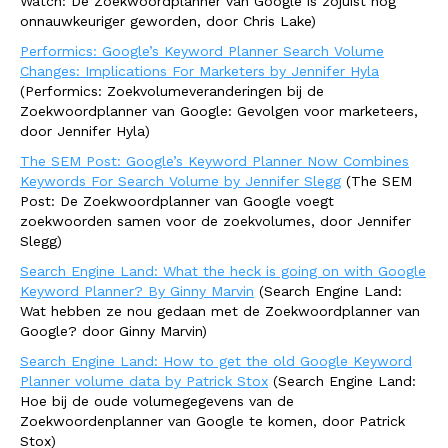
Watch: De Zoekwoordplanner van Google is zojuist nog
onnauwkeuriger geworden, door Chris Lake)
Performics: Google’s Keyword Planner Search Volume
Changes: Implications For Marketers by Jennifer Hyla
(Performics: Zoekvolumeveranderingen bij de
Zoekwoordplanner van Google: Gevolgen voor marketeers,
door Jennifer Hyla)
The SEM Post: Google’s Keyword Planner Now Combines
Keywords For Search Volume by Jennifer Slegg
(The SEM
Post: De Zoekwoordplanner van Google voegt
zoekwoorden samen voor de zoekvolumes, door Jennifer
Slegg)
Search Engine Land: What the heck is going on with Google
Keyword Planner?
By Ginny Marvin
(Search Engine Land:
Wat hebben ze nou gedaan met de Zoekwoordplanner van
Google? door Ginny Marvin)
Search Engine Land: How to get the old Google Keyword
Planner volume data by Patrick Stox
(Search Engine Land:
Hoe bij de oude volumegegevens van de
Zoekwoordenplanner van Google te komen, door Patrick
Stox)