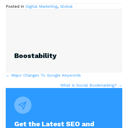
Posted in
Digital Marketing
,
Global
Boostability
Posts
← Major Changes To Google Keywords
What Is Social Bookmarking? →
navigation
Get the Latest SEO and