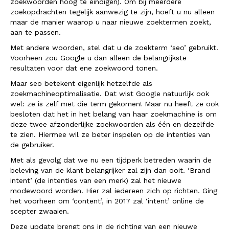
zoekwoorden hoog te eindigen). Om bij meerdere
zoekopdrachten tegelijk aanwezig te zijn, hoeft u nu alleen
maar de manier waarop u naar nieuwe zoektermen zoekt,
aan te passen.
Met andere woorden, stel dat u de zoekterm ‘seo’ gebruikt.
Voorheen zou Google u dan alleen de belangrijkste
resultaten voor dat ene zoekwoord tonen.
Maar seo betekent eigenlijk hetzelfde als
zoekmachineoptimalisatie. Dat wist Google natuurlijk ook
wel: ze is zelf met die term gekomen! Maar nu heeft ze ook
besloten dat het in het belang van haar zoekmachine is om
deze twee afzonderlijke zoekwoorden als één en dezelfde
te zien. Hiermee wil ze beter inspelen op de intenties van
de gebruiker.
Met als gevolg dat we nu een tijdperk betreden waarin de
beleving van de klant belangrijker zal zijn dan ooit. ‘Brand
intent’ (de intenties van een merk) zal het nieuwe
modewoord worden. Hier zal iedereen zich op richten. Ging
het voorheen om ‘content’, in 2017 zal ‘intent’ online de
scepter zwaaien.
Deze update brengt ons in de richting van een nieuwe