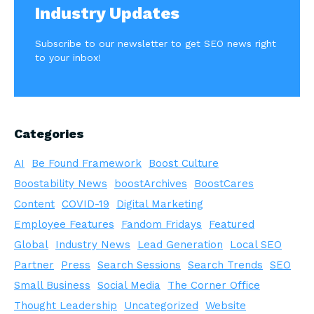
Industry Updates
Subscribe to our newsletter to get SEO news right
to your inbox!
Categories
AI
Be Found Framework
Boost Culture
Boostability News
boostArchives
BoostCares
Content
COVID-19
Digital Marketing
Employee Features
Fandom Fridays
Featured
Global
Industry News
Lead Generation
Local SEO
Partner
Press
Search Sessions
Search Trends
SEO
Small Business
Social Media
The Corner Office
Thought Leadership
Uncategorized
Website