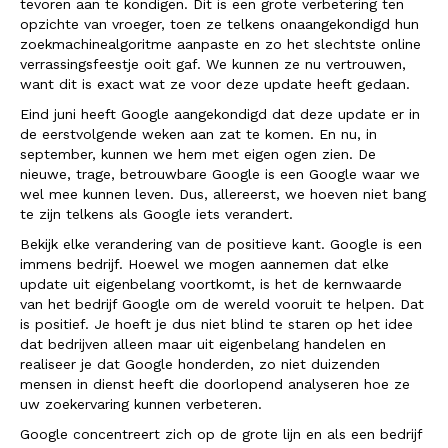
tevoren aan te kondigen. Dit is een grote verbetering ten
opzichte van vroeger, toen ze telkens onaangekondigd hun
zoekmachinealgoritme aanpaste en zo het slechtste online
verrassingsfeestje ooit gaf. We kunnen ze nu vertrouwen,
want dit is exact wat ze voor deze update heeft gedaan.
Eind juni heeft Google aangekondigd dat deze update er in
de eerstvolgende weken aan zat te komen. En nu, in
september, kunnen we hem met eigen ogen zien. De
nieuwe, trage, betrouwbare Google is een Google waar we
wel mee kunnen leven. Dus, allereerst, we hoeven niet bang
te zijn telkens als Google iets verandert.
Bekijk elke verandering van de positieve kant. Google is een
immens bedrijf. Hoewel we mogen aannemen dat elke
update uit eigenbelang voortkomt, is het de kernwaarde
van het bedrijf Google om de wereld vooruit te helpen. Dat
is positief. Je hoeft je dus niet blind te staren op het idee
dat bedrijven alleen maar uit eigenbelang handelen en
realiseer je dat Google honderden, zo niet duizenden
mensen in dienst heeft die doorlopend analyseren hoe ze
uw zoekervaring kunnen verbeteren.
Google concentreert zich op de grote lijn en als een bedrijf