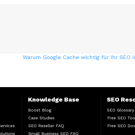
Warum Google Cache wichtig für Ihr SEO i
Knowledge Base
SEO Res
Boost Blog
SEO Glossary
Case Studies
Free SEO Too
Services
SEO Reseller FAQ
Free SEO Do
lutions
Small Business SEO FAQ