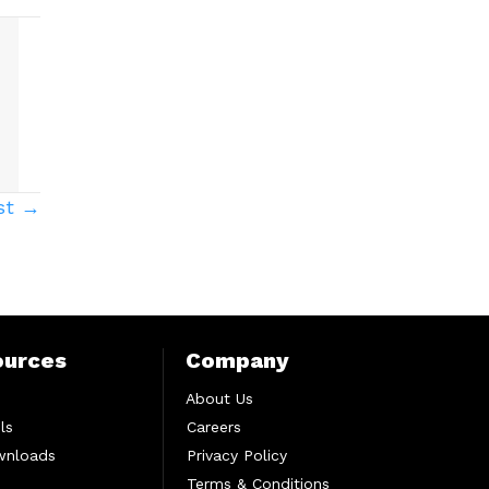
st →
ources
Company
About Us
ls
Careers
wnloads
Privacy Policy
Terms & Conditions