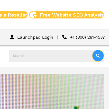
 a Reseller
Free Website SEO Analysis
Launchpad Login
|
+1 (800) 261-1537