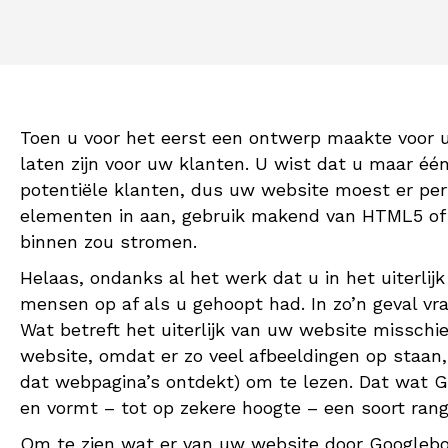
Toen u voor het eerst een ontwerp maakte voor uw 
laten zijn voor uw klanten. U wist dat u maar é
potentiële klanten, dus uw website moest er perf
elementen in aan, gebruik makend van HTML5 of 
binnen zou stromen.
Helaas, ondanks al het werk dat u in het uiterli
mensen op af als u gehoopt had. In zo’n geval vr
Wat betreft het uiterlijk van uw website missch
website, omdat er zo veel afbeeldingen op staan
dat webpagina’s ontdekt) om te lezen. Dat wat G
en vormt – tot op zekere hoogte – een soort ran
Om te zien wat er van uw website door Googlebo