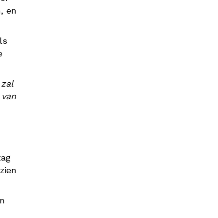
, en
ls
e
 zal
 van
zag
zien
en