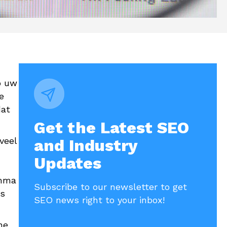
p uw
e
dat
Get the Latest SEO
veel
and Industry
Updates
amma
Subscribe to our newsletter to get
’s
SEO news right to your inbox!
he