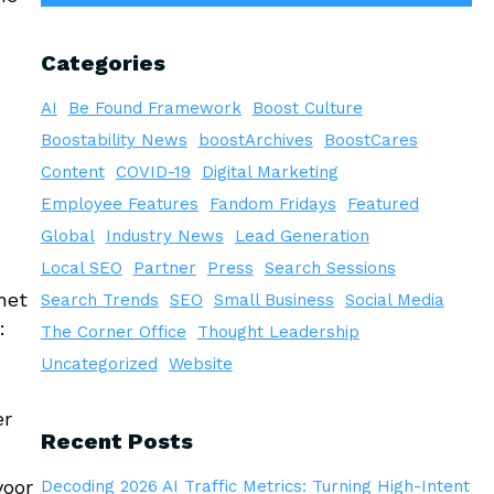
Categories
AI
Be Found Framework
Boost Culture
Boostability News
boostArchives
BoostCares
Content
COVID-19
Digital Marketing
Employee Features
Fandom Fridays
Featured
Global
Industry News
Lead Generation
Local SEO
Partner
Press
Search Sessions
het
Search Trends
SEO
Small Business
Social Media
:
The Corner Office
Thought Leadership
Uncategorized
Website
er
Recent Posts
voor
Decoding 2026 AI Traffic Metrics: Turning High-Intent