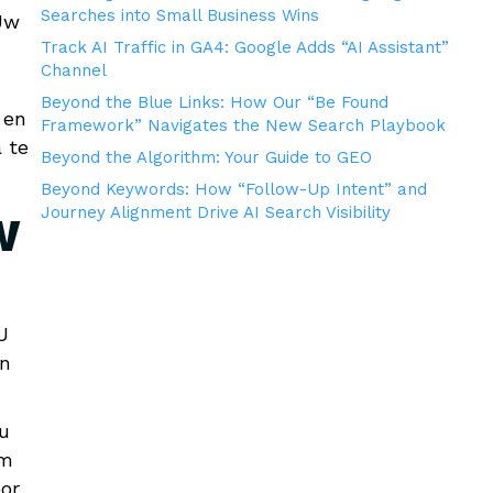
Searches into Small Business Wins
Uw
Track AI Traffic in GA4: Google Adds “AI Assistant”
Channel
Beyond the Blue Links: How Our “Be Found
 en
Framework” Navigates the New Search Playbook
 te
Beyond the Algorithm: Your Guide to GEO
Beyond Keywords: How “Follow-Up Intent” and
Journey Alignment Drive AI Search Visibility
W
U
in
u
om
oor