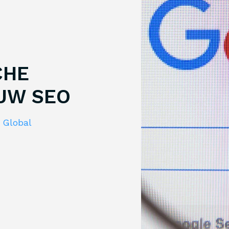
CHE
 UW SEO
,
Global