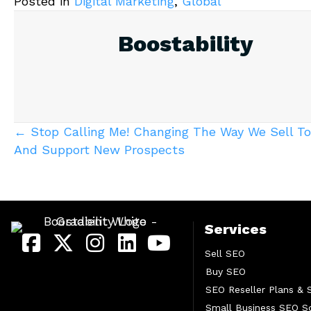
Posted in
Digital Marketing
,
Global
Boostability
Posts
← Stop Calling Me! Changing The Way We Sell To
And Support New Prospects
navigation
Services
Sell SEO
Buy SEO
SEO Reseller Plans & 
Small Business SEO So