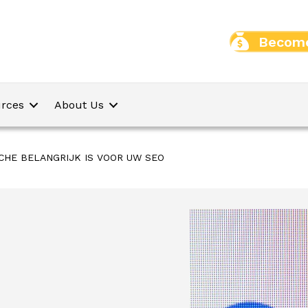
Become
rces
About Us
HE BELANGRIJK IS VOOR UW SEO