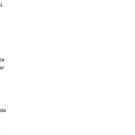
l
ze
ar
 de