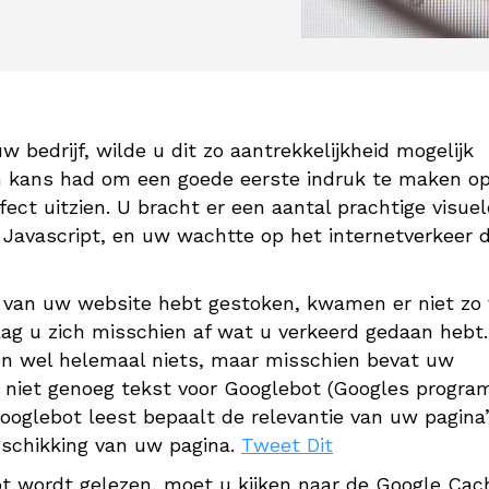
bedrijf, wilde u dit zo aantrekkelijkheid mogelijk
én kans had om een goede eerste indruk te maken o
ect uitzien. U bracht er een aantal prachtige visuel
Javascript, en uw wachtte op het internetverkeer 
jk van uw website hebt gestoken, kwamen er niet zo 
aag u zich misschien af wat u verkeerd gedaan hebt.
ien wel helemaal niets, maar misschien bevat uw
, niet genoeg tekst voor Googlebot (Googles progr
ooglebot leest bepaalt de relevantie van uw pagina
gschikking van uw pagina.
Tweet Dit
t wordt gelezen, moet u kijken naar de Google Cac