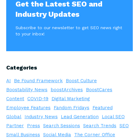
Get the Latest SEO and
Industry Updates
Subscribe to our newsletter to get SEO news right
to your inbox!
Categories
AI
Be Found Framework
Boost Culture
Boostability News
boostArchives
BoostCares
Content
COVID-19
Digital Marketing
Employee Features
Fandom Fridays
Featured
Global
Industry News
Lead Generation
Local SEO
Partner
Press
Search Sessions
Search Trends
SEO
Small Business
Social Media
The Corner Office