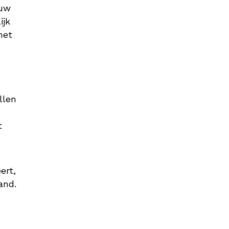
 uw
ijk
met
llen
t
ert,
and.