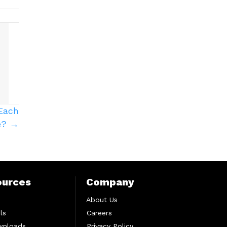
Each
e? →
ources
Company
About Us
ls
Careers
wnloads
Privacy Policy