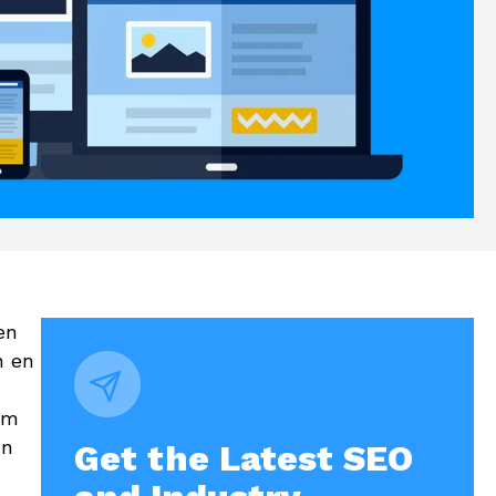
en
n en
om
’n
Get the Latest SEO