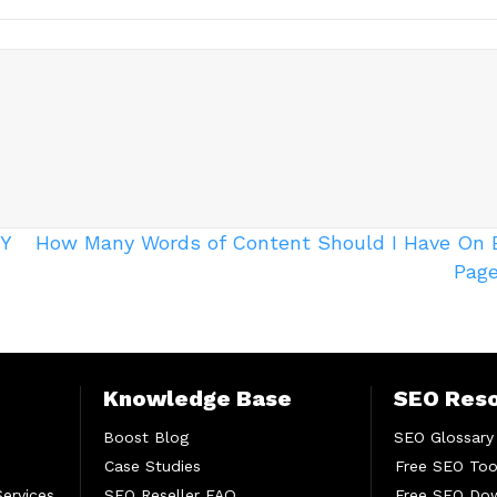
Y
How Many Words of Content Should I Have On 
Pag
Knowledge Base
SEO Res
Boost Blog
SEO Glossary
Case Studies
Free SEO Too
Services
SEO Reseller FAQ
Free SEO Do