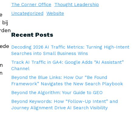
The Corner Office
Thought Leadership
Uncategorized
Website
e
bij
orden
Recent Posts
oede
Decoding 2026 AI Traffic Metrics: Turning High-Intent
Searches into Small Business Wins
Track AI Traffic in GA4: Google Adds “AI Assistant”
an
Channel
n
Beyond the Blue Links: How Our “Be Found
Framework” Navigates the New Search Playbook
Beyond the Algorithm: Your Guide to GEO
Beyond Keywords: How “Follow-Up Intent” and
Journey Alignment Drive AI Search Visibility