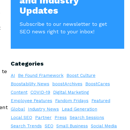
and Industry
Updates
e
Subscribe to our newsletter to get
t
SEO news right to your inbox!
Categories
 te
AI
Be Found Framework
Boost Culture
Boostability News
boostArchives
BoostCares
Content
COVID-19
Digital Marketing
Employee Features
Fandom Fridays
Featured
ent
Global
Industry News
Lead Generation
Local SEO
Partner
Press
Search Sessions
Search Trends
SEO
Small Business
Social Media