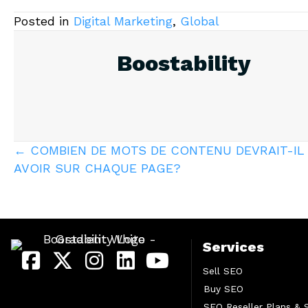
Posted in
Digital Marketing
,
Global
Boostability
Posts
← COMBIEN DE MOTS DE CONTENU DEVRAIT-IL 
AVOIR SUR CHAQUE PAGE?
navigation
Services
Sell SEO
Buy SEO
SEO Reseller Plans & 