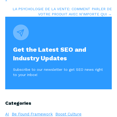
navigation
LA PSYCHOLOGIE DE LA VENTE: COMMENT PARLER DE
VOTRE PRODUIT AVEC N’IMPORTE QUI →
Get the Latest SEO and
Industry Updates
Subscribe to our newsletter to get SEO news right
to your inbox!
Categories
AI
Be Found Framework
Boost Culture