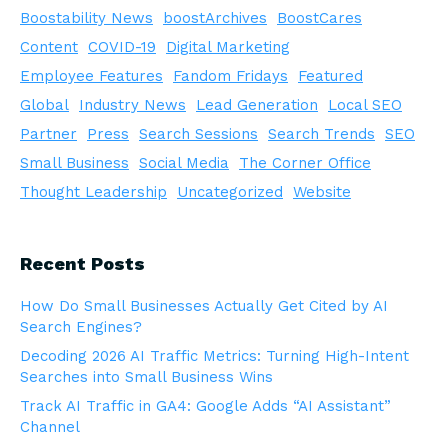
Boostability News
boostArchives
BoostCares
Content
COVID-19
Digital Marketing
Employee Features
Fandom Fridays
Featured
Global
Industry News
Lead Generation
Local SEO
Partner
Press
Search Sessions
Search Trends
SEO
Small Business
Social Media
The Corner Office
Thought Leadership
Uncategorized
Website
Recent Posts
How Do Small Businesses Actually Get Cited by AI
Search Engines?
Decoding 2026 AI Traffic Metrics: Turning High-Intent
Searches into Small Business Wins
Track AI Traffic in GA4: Google Adds “AI Assistant”
Channel