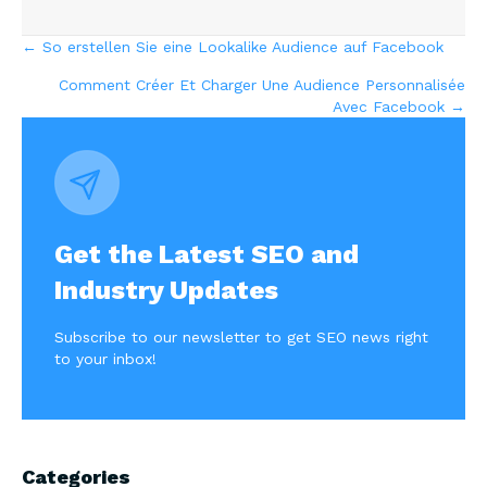
Posts
← So erstellen Sie eine Lookalike Audience auf Facebook
Comment Créer Et Charger Une Audience Personnalisée
navigation
Avec Facebook →
Get the Latest SEO and
Industry Updates
Subscribe to our newsletter to get SEO news right
to your inbox!
Categories