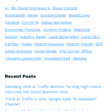
AI
Be Found Framework
Boost Culture
Boostability News
boostArchives
BoostCares
Content
COVID-19
Digital Marketing
Employee Features
Fandom Fridays
Featured
Global
Industry News
Lead Generation
Local SEO
Partner
Press
Search Sessions
Search Trends
SEO
Small Business
Social Media
The Corner Office
Thought Leadership
Uncategorized
Website
Recent Posts
Decoding 2026 AI Traffic Metrics: Turning High-Intent
Searches into Small Business Wins
Track AI Traffic in GA4: Google Adds “AI Assistant”
Channel