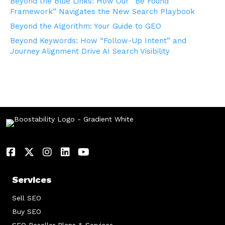
Beyond the Blue Links: How Our “Be Found
Framework” Navigates the New Search Playbook
Beyond the Algorithm: Your Guide to GEO
Beyond Keywords: How “Follow-Up Intent” and
Journey Alignment Drive AI Search Visibility
Services
Sell SEO
Buy SEO
SEO Reseller Plans & Services