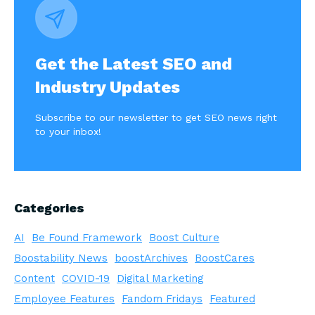
Get the Latest SEO and
Industry Updates
Subscribe to our newsletter to get SEO news right
to your inbox!
Categories
AI
Be Found Framework
Boost Culture
Boostability News
boostArchives
BoostCares
Content
COVID-19
Digital Marketing
Employee Features
Fandom Fridays
Featured