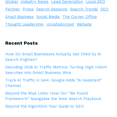
Global
Industry News
Lead Generation
Local SEO
Partner
Press
Search Sessions
Search Trends
SEO
Small Business
Social Media
The Corner Office
Thought Leadership
Uncategorized
Website
Recent Posts
How Do Small Businesses Actually Get Cited by AI
Search Engines?
Decoding 2026 AI Traffic Metrics: Turning High-Intent
Searches into Small Business Wins
Track AI Traffic in GA4: Google Adds “AI Assistant”
Channel
Beyond the Blue Links: How Our “Be Found
Framework” Navigates the New Search Playbook
Beyond the Algorithm: Your Guide to GEO