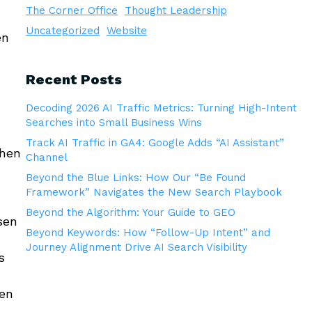
The Corner Office
Thought Leadership
Uncategorized
Website
en
Recent Posts
Decoding 2026 AI Traffic Metrics: Turning High-Intent
Searches into Small Business Wins
Track AI Traffic in GA4: Google Adds “AI Assistant”
chen
Channel
Beyond the Blue Links: How Our “Be Found
Framework” Navigates the New Search Playbook
Beyond the Algorithm: Your Guide to GEO
sen
Beyond Keywords: How “Follow-Up Intent” and
Journey Alignment Drive AI Search Visibility
s
hen