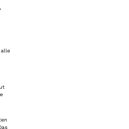
,
 alle
ut
ie
ten
Das