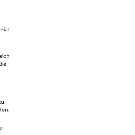
Fiat
sich
die
zu
fen:
e