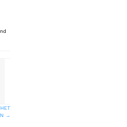
und
 HET
EN →