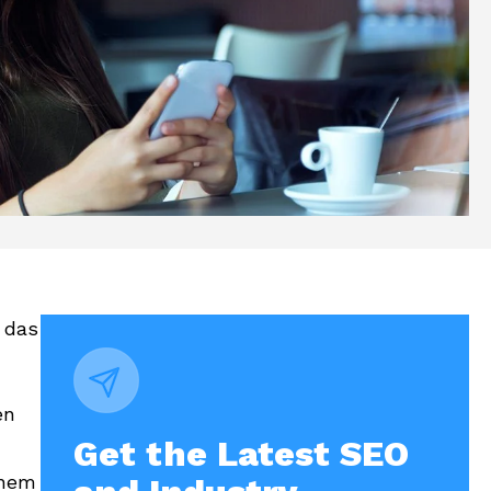
 das
en
Get the Latest SEO
inem