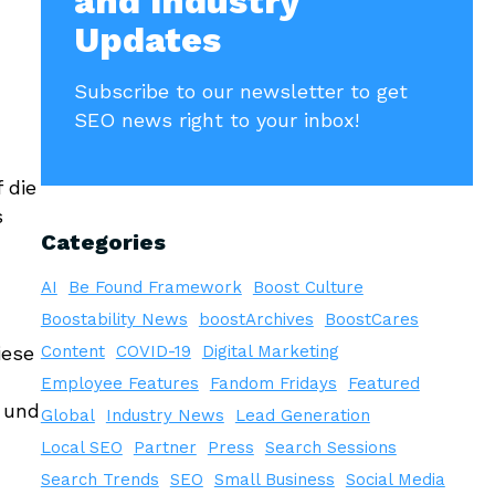
and Industry
Updates
Subscribe to our newsletter to get
SEO news right to your inbox!
 die
s
Categories
AI
Be Found Framework
Boost Culture
Boostability News
boostArchives
BoostCares
iese
Content
COVID-19
Digital Marketing
Employee Features
Fandom Fridays
Featured
 und
Global
Industry News
Lead Generation
Local SEO
Partner
Press
Search Sessions
Search Trends
SEO
Small Business
Social Media