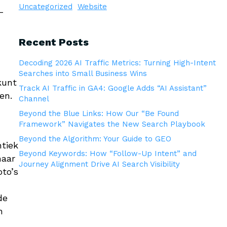
Uncategorized
Website
-
Recent Posts
Decoding 2026 AI Traffic Metrics: Turning High-Intent
Searches into Small Business Wins
kunt
Track AI Traffic in GA4: Google Adds “AI Assistant”
en.
Channel
Beyond the Blue Links: How Our “Be Found
Framework” Navigates the New Search Playbook
Beyond the Algorithm: Your Guide to GEO
ntiek
Beyond Keywords: How “Follow-Up Intent” and
haar
Journey Alignment Drive AI Search Visibility
oto’s
de
n