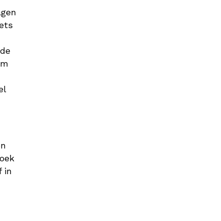
agen
ets
 de
om
el
en
zoek
 in