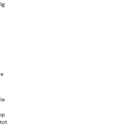
ig
de
le
op
tot