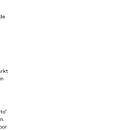
 de
arkt
in
to’
n.
oor