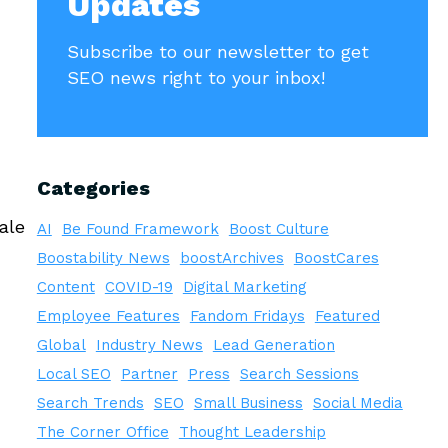
Updates
Subscribe to our newsletter to get
SEO news right to your inbox!
Categories
ale
AI
Be Found Framework
Boost Culture
Boostability News
boostArchives
BoostCares
Content
COVID-19
Digital Marketing
Employee Features
Fandom Fridays
Featured
Global
Industry News
Lead Generation
Local SEO
Partner
Press
Search Sessions
Search Trends
SEO
Small Business
Social Media
The Corner Office
Thought Leadership