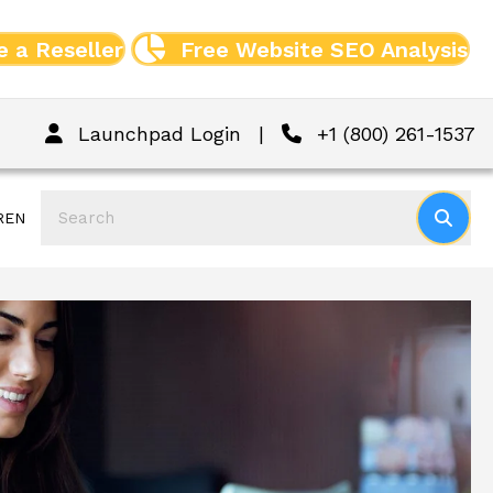
 a Reseller
Free Website SEO Analysis
Launchpad Login
|
+1 (800) 261-1537
REN