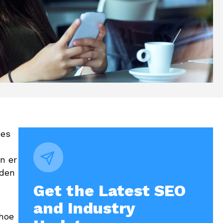
nes
n er
rden
Get the Latest SEO
and Industry
 hoe